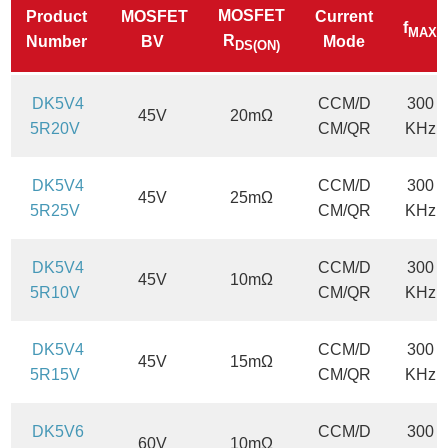
SOP8
SM10
MOSFET
Product
MOSFET
Current
f
MAX
R
Number
BV
Mode
DS(ON)
DK5V4
CCM/D
300
45V
20mΩ
5R20V
CM/QR
KHz
DK5V4
CCM/D
300
45V
25mΩ
5R25V
CM/QR
KHz
DK5V4
CCM/D
300
45V
10mΩ
5R10V
CM/QR
KHz
DK5V4
CCM/D
300
45V
15mΩ
5R15V
CM/QR
KHz
DK5V6
CCM/D
300
60V
10mΩ