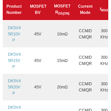
SOP8
SM10
MOSFET
Product
MOSFET
Current
f
MAX
R
Number
BV
Mode
DS(ON)
DK5V4
CCM/D
300
5R10V
45V
10mΩ
CM/QR
KHz
P
DK5V4
CCM/D
300
5R15V
45V
15mΩ
CM/QR
KHz
P
DK5V4
CCM/D
300
5R20V
45V
20mΩ
CM/QR
KHz
P
DK5V4
CCM/D
300