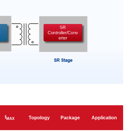
SR
r
Controller/Conv
erter
同步整流控制器
SM7
TO252
PDFN5*6
TO220F
SOP8
SM10
f
Topology
Package
Application
MAX