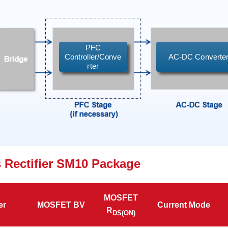
PFC
Controller/Conve
AC-DC Converte
rter
Rectifier SM10 Package
MOSFET
er
MOSFET BV
Current Mode
R
DS(ON)