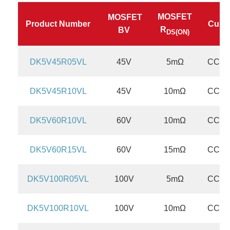
SOP8
SM10
MOSFET
MOSFET
Product Number
Curr
R
BV
DS(ON)
DK5V45R05VL
45V
5mΩ
CCM/
DK5V45R10VL
45V
10mΩ
CCM/
DK5V60R10VL
60V
10mΩ
CCM/
DK5V60R15VL
60V
15mΩ
CCM/
DK5V100R05VL
100V
5mΩ
CCM/
DK5V100R10VL
100V
10mΩ
CCM/