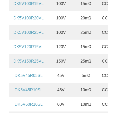
DK5V100R15VL
100V
15mΩ
CCM/
DK5V100R20VL
100V
20mΩ
CCM/
DK5V100R25VL
100V
25mΩ
CCM/
DK5V120R15VL
120V
15mΩ
CCM/
DK5V150R25VL
150V
25mΩ
CCM/
DK5V45R05SL
45V
5mΩ
CCM/
DK5V45R10SL
45V
10mΩ
CCM/
DK5V60R10SL
60V
10mΩ
CCM/