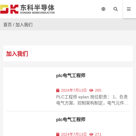
首页
/
加入我们
加入我们
plc电气工程师
2024年7月13日
265
PLC工程师 eplan 岗位职责： 1、负责
电气方案、控制架构制定，电气元件选
型。2、负责电气系统设计、程序编写
和现场调试等工作。3、绘制电气原理
plc电气工程师
图，接线图及布局图，熟悉相关电气设
计规范。4、与机械、软件配合完成整
套系统部署及现场调试、测试，直...
2024年7月13日
271